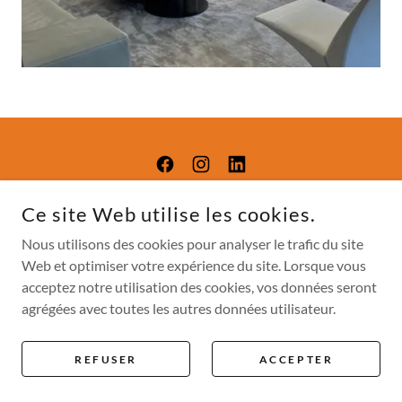
MAISON MESTRAL
Ce site Web utilise les cookies.
22 RUE EDMOND ROSTAND 13006 MARSEILLE
Nous utilisons des cookies pour analyser le trafic du site
Web et optimiser votre expérience du site. Lorsque vous
+33 (0)6 67 38 31 91
-
MAISONMESTRAL@GMAIL.COM
acceptez notre utilisation des cookies, vos données seront
agrégées avec toutes les autres données utilisateur.
COPYRIGHT © 2025 MAISON MESTRAL - TOUS DROITS
RÉSERVÉS
REFUSER
ACCEPTER