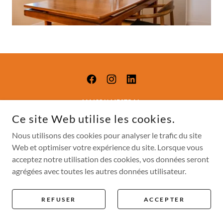
MAISON MESTRAL
Ce site Web utilise les cookies.
22 RUE EDMOND ROSTAND 13006 MARSEILLE
Nous utilisons des cookies pour analyser le trafic du site
+33 (0)6 67 38 31 91
-
MAISONMESTRAL@GMAIL.COM
Web et optimiser votre expérience du site. Lorsque vous
acceptez notre utilisation des cookies, vos données seront
COPYRIGHT © 2025 MAISON MESTRAL - TOUS DROITS
RÉSERVÉS
agrégées avec toutes les autres données utilisateur.
REFUSER
ACCEPTER